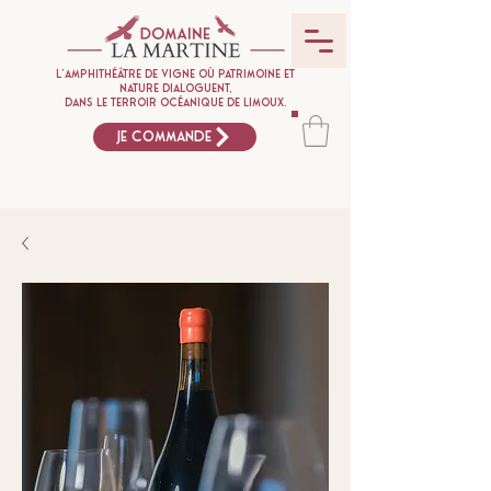
L'amphithéâtre de vigne où patrimoine et
nature dialoguent,
dans le terroir océanique de Limoux.
Je commande