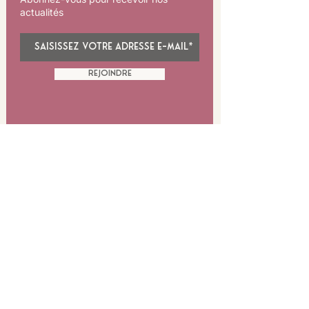
offrons un verre aux visiteurs à leur arrivée
actualités
ou le soir, ils ne disent jamais non et le vin
est toujours apprécié, de sorte que la
bouteille suivante est rapidement mise au
frais.
Rejoindre
Profil du dégustateur
: pour tous les
amateurs de rosé qui aime le goût plein et
en même temp frais.
Vivre le vin autrement!
au cœur du
Domaine La
Martine
info@lamartine.wine
+33 7 88 96 57 52
Domaine La Martine - 11300 Castelreng
Occitanie - France