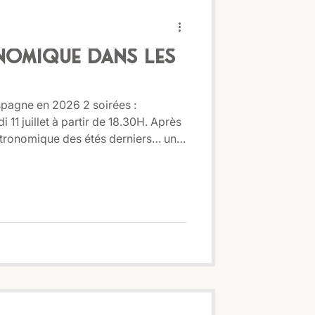
nomique dans les
spagne en 2026 2 soirées :
 juillet à partir de 18.30H. Après
stronomique des étés derniers… une
pare. Cette année, le Domaine La
Pax et Amor vous emmènent en
e 100 % bio et fait maison. Au
 panorama d’exception, laissez-vous
 entre mets et vins du domaine…