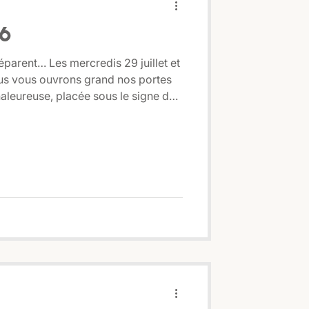
6
arent… Les mercredis 29 juillet et
ous vous ouvrons grand nos portes
haleureuse, placée sous le signe du
rogramme Dégustation de tous nos
mandes à partager, de savoureuses
urs… et pour finir en beauté, un
longer le plaisir, nous vous
lade dans les vignes, une to