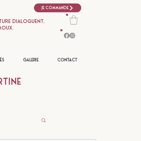
Je commande
ture dialoguent,
moux.
és
Galerie
Contact
rtine