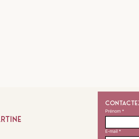
Contacte
Prénom
*
rtine
E-mail
*