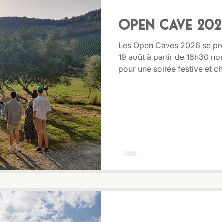
Open Cave 202
Les Open Caves 2026 se prép
19 août à partir de 18h30 n
pour une soirée festive et c
plaisir et du partage. Au p
vins La Martine, tapas gour
moules-frites pour les amate
dessert au choix Et pour pro
proposons également une ba