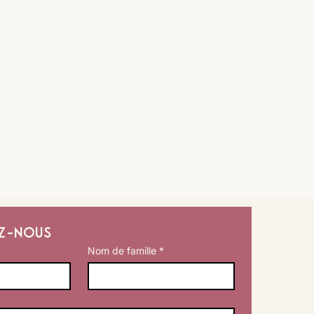
z-nous
Nom de famille
*