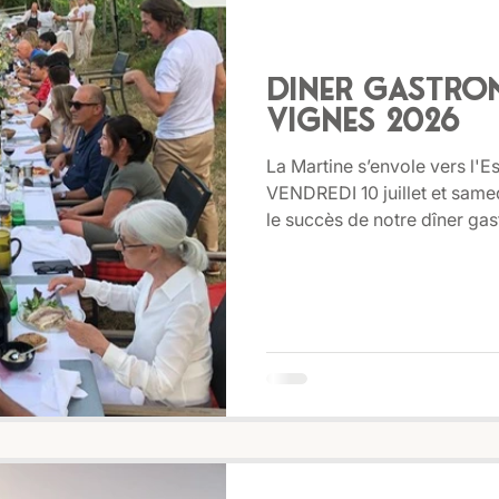
Diner gastro
vignes 2026
La Martine s’envole vers l'E
VENDREDI 10 juillet et samedi 11
le succès de notre dîner ga
nouvelle destination se pré
Martine et la table d’hôte 
Espagne, pour une expérienc
cœur des vignes, face à un
porter par un accord subtil