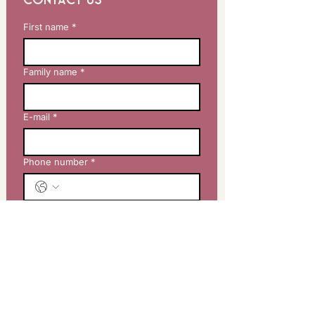
Contact us
First name
*
Family name
*
E-mail
*
Phone number
*
Your message
Send